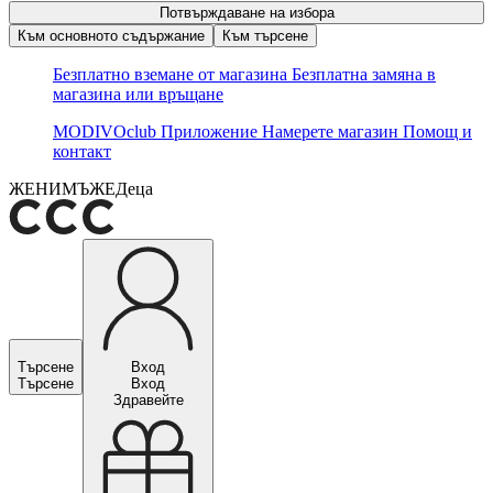
Потвърждаване на избора
Към основното съдържание
Към търсене
Безплатно вземане от магазина
Безплатна замяна в
магазина или връщане
MODIVOclub
Приложение
Намерете магазин
Помощ и
контакт
ЖЕНИ
МЪЖЕ
Деца
Търсене
Вход
Търсене
Вход
Здравейте