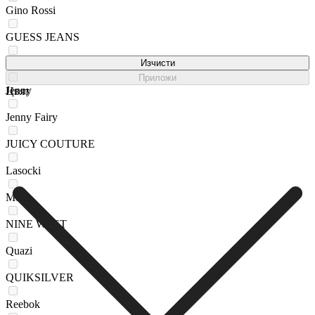
Gino Rossi
GUESS JEANS
HUNTER
Изчисти
Приложи
Jenny
Цвят
Jenny Fairy
JUICY COUTURE
Lasocki
Mexx
NINE WEST
Quazi
QUIKSILVER
Reebok