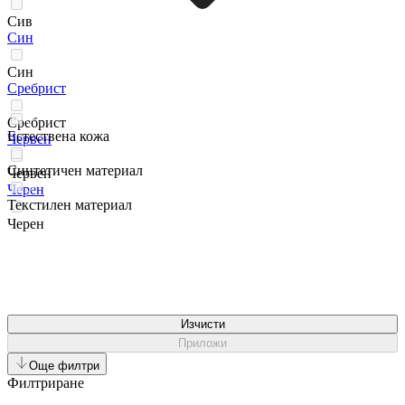
Сив
Син
Син
Сребрист
Сребрист
Естествена кожа
Червен
Синтетичен материал
Червен
Черен
Текстилен материал
Черен
Изчисти
Приложи
Още филтри
Филтриране