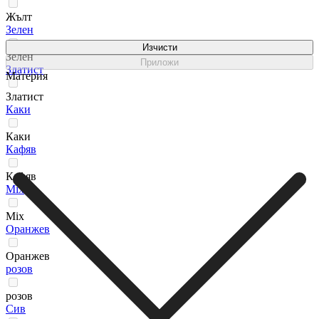
Жълт
Зелен
Изчисти
Зелен
Приложи
Златист
Материя
Златист
Каки
Каки
Кафяв
Кафяв
Мix
Мix
Оранжев
Оранжев
розов
розов
Сив