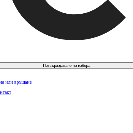
Потвърждаване на избора
ина или връщане
нтакт