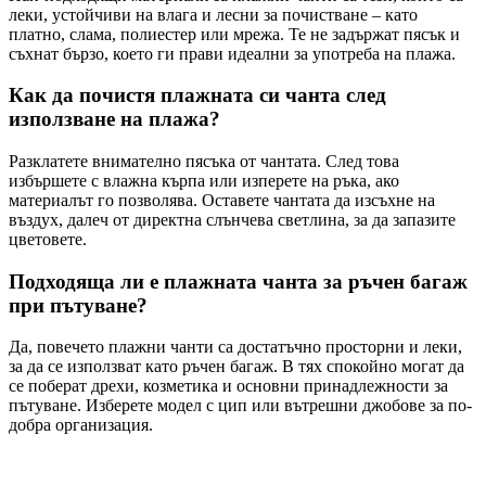
леки, устойчиви на влага и лесни за почистване – като
платно, слама, полиестер или мрежа. Те не задържат пясък и
съхнат бързо, което ги прави идеални за употреба на плажа.
Как да почистя плажната си чанта след
използване на плажа?
Разклатете внимателно пясъка от чантата. След това
избършете с влажна кърпа или изперете на ръка, ако
материалът го позволява. Оставете чантата да изсъхне на
въздух, далеч от директна слънчева светлина, за да запазите
цветовете.
Подходяща ли е плажната чанта за ръчен багаж
при пътуване?
Да, повечето плажни чанти са достатъчно просторни и леки,
за да се използват като ръчен багаж. В тях спокойно могат да
се поберат дрехи, козметика и основни принадлежности за
пътуване. Изберете модел с цип или вътрешни джобове за по-
добра организация.