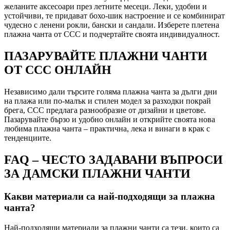
желаните аксесоари през летните месеци. Леки, удобни и
устойчиви, те придават бохо-шик настроение и се комбинират
чудесно с ленени рокли, бански и сандали. Изберете плетена
плажна чанта от CCC и подчертайте своята индивидуалност.
ПАЗАРУВАЙТЕ ПЛАЖНИ ЧАНТИ
ОТ CCC ОНЛАЙН
Независимо дали търсите голяма плажна чанта за дълги дни
на плажа или по-малък и стилен модел за разходки покрай
брега, CCC предлага разнообразие от дизайни и цветове.
Пазарувайте бързо и удобно онлайн и открийте своята нова
любима плажна чанта – практична, лека и винаги в крак с
тенденциите.
FAQ – ЧЕСТО ЗАДАВАНИ ВЪПРОСИ
ЗА ДАМСКИ ПЛАЖНИ ЧАНТИ
Какви материали са най-подходящи за плажна
чанта?
Най-подходящи материали за плажни чанти са тези, които са