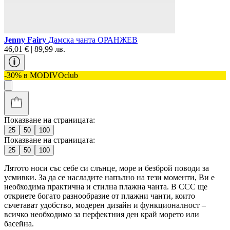
Jenny Fairy
Дамска чанта ОРАНЖЕВ
46,01 € | 89,99 лв.
-30% в MODIVOclub
Показване на страницата:
25
50
100
Показване на страницата:
25
50
100
Лятото носи със себе си слънце, море и безброй поводи за
усмивки. За да се насладите напълно на тези моменти, Ви е
необходима практична и стилна плажна чанта. В CCC ще
откриете богато разнообразие от плажни чанти, които
съчетават удобство, модерен дизайн и функционалност –
всичко необходимо за перфектния ден край морето или
басейна.