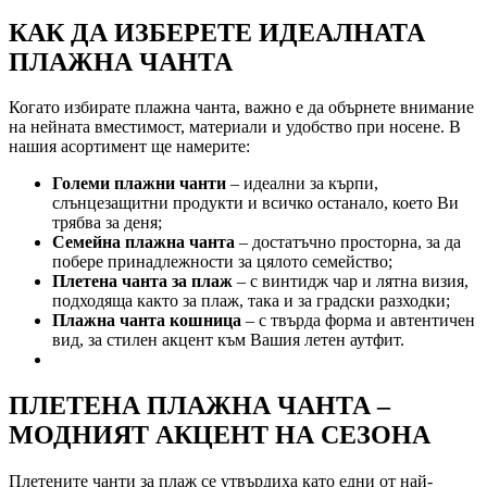
КАК ДА ИЗБЕРЕТЕ ИДЕАЛНАТА
ПЛАЖНА ЧАНТА
Когато избирате плажна чанта, важно е да обърнете внимание
на нейната вместимост, материали и удобство при носене. В
нашия асортимент ще намерите:
Големи плажни чанти
– идеални за кърпи,
слънцезащитни продукти и всичко останало, което Ви
трябва за деня;
Семейна плажна чанта
– достатъчно просторна, за да
побере принадлежности за цялото семейство;
Плетена чанта за плаж
– с винтидж чар и лятна визия,
подходяща както за плаж, така и за градски разходки;
Плажна чанта кошница
– с твърда форма и автентичен
вид, за стилен акцент към Вашия летен аутфит.
ПЛЕТЕНА ПЛАЖНА ЧАНТА –
МОДНИЯТ АКЦЕНТ НА СЕЗОНА
Плетените чанти за плаж се утвърдиха като едни от най-