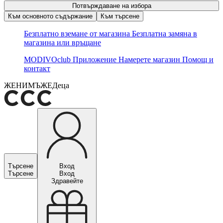
Потвърждаване на избора
Към основното съдържание
Към търсене
Безплатно вземане от магазина
Безплатна замяна в
магазина или връщане
MODIVOclub
Приложение
Намерете магазин
Помощ и
контакт
ЖЕНИ
МЪЖЕ
Деца
Търсене
Вход
Търсене
Вход
Здравейте