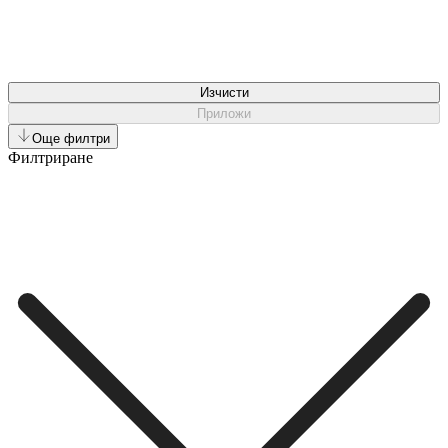
Изчисти
Приложи
Още филтри
Филтриране