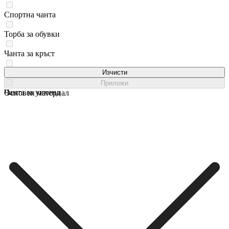
Спортна чанта
Торба за обувки
Чанта за кръст
Чанта за лаптоп
Изчисти
Приложи
Чанта за уикенд
Основен материал