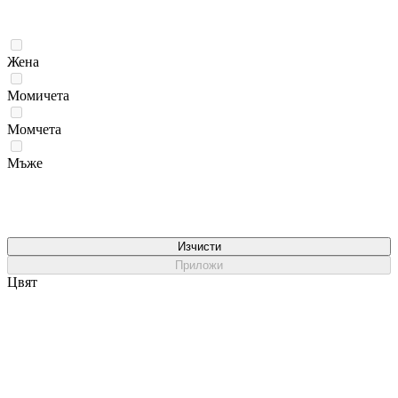
Жена
Момичета
Момчета
Мъже
Изчисти
Приложи
Цвят