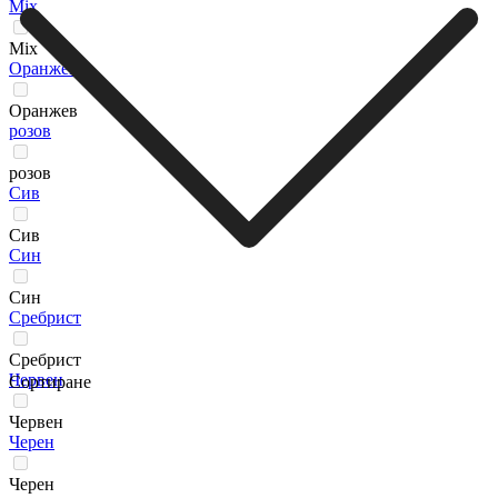
Мix
Мix
Оранжев
Оранжев
розов
розов
Сив
Сив
Син
Син
Сребрист
Сребрист
Червен
Сортиране
Червен
Черен
Черен