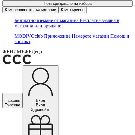
Потвърждаване на избора
Към основното съдържание
Към търсене
Безплатно вземане от магазина
Безплатна замяна в
магазина или връщане
MODIVOclub
Приложение
Намерете магазин
Помощ и
контакт
ЖЕНИ
МЪЖЕ
Деца
Търсене
Вход
Търсене
Вход
Здравейте