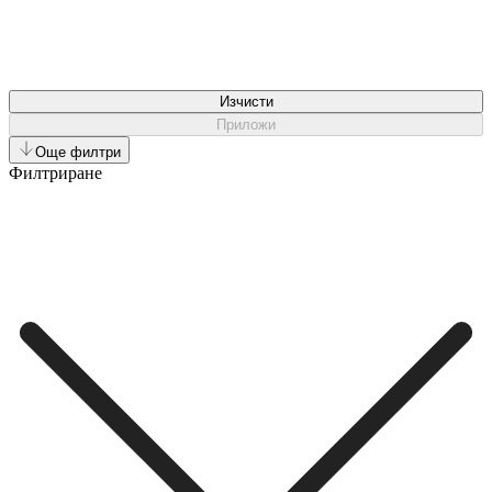
Изчисти
Приложи
Още филтри
Филтриране