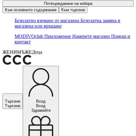
Потвърждаване на избора
Към основното съдържание
Към търсене
Безплатно вземане от магазина
Безплатна замяна в
магазина или връщане
MODIVOclub
Приложение
Намерете магазин
Помощ и
контакт
ЖЕНИ
МЪЖЕ
Деца
Търсене
Вход
Търсене
Вход
Здравейте