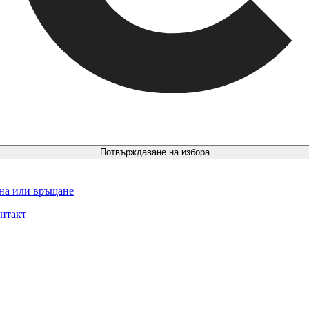
Потвърждаване на избора
ина или връщане
нтакт