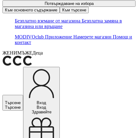
Потвърждаване на избора
Към основното съдържание
Към търсене
Безплатно вземане от магазина
Безплатна замяна в
магазина или връщане
MODIVOclub
Приложение
Намерете магазин
Помощ и
контакт
ЖЕНИ
МЪЖЕ
Деца
Търсене
Вход
Търсене
Вход
Здравейте