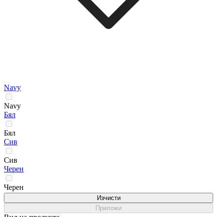
Navy
Navy
Бял
Бял
Сив
Сив
Черен
Черен
Изчисти
Приложи