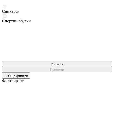
Сникърси
Спортни обувки
Изчисти
Приложи
Още филтри
Филтриране