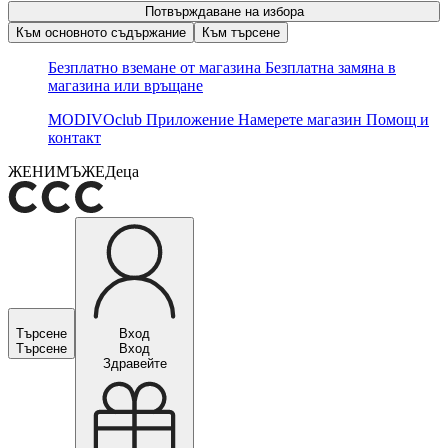
Потвърждаване на избора
Към основното съдържание
Към търсене
Безплатно вземане от магазина
Безплатна замяна в
магазина или връщане
MODIVOclub
Приложение
Намерете магазин
Помощ и
контакт
ЖЕНИ
МЪЖЕ
Деца
Търсене
Вход
Търсене
Вход
Здравейте