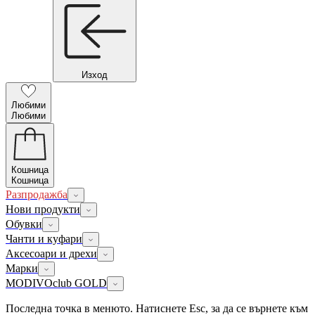
Изход
Любими
Любими
Кошница
Кошница
Разпродажба
Нови продукти
Обувки
Чанти и куфари
Аксесоари и дрехи
Марки
MODIVOclub GOLD
Последна точка в менюто. Натиснете Esc, за да се върнете към