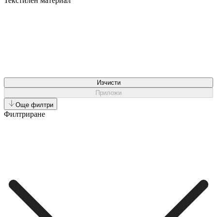
Текстилен материал
Изчисти
Приложи
Още филтри
Филтриране