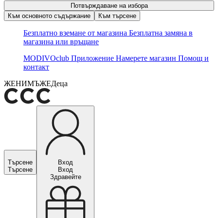
Потвърждаване на избора
Към основното съдържание
Към търсене
Безплатно вземане от магазина
Безплатна замяна в
магазина или връщане
MODIVOclub
Приложение
Намерете магазин
Помощ и
контакт
ЖЕНИ
МЪЖЕ
Деца
Търсене
Вход
Търсене
Вход
Здравейте