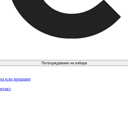
Потвърждаване на избора
ина или връщане
нтакт