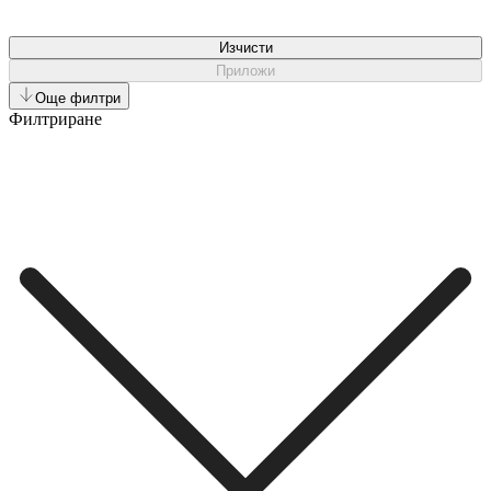
Изчисти
Приложи
Още филтри
Филтриране