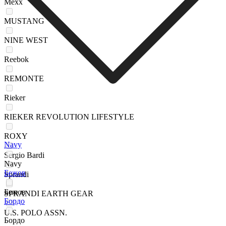
Mexx
MUSTANG
NINE WEST
Reebok
REMONTE
Rieker
RIEKER REVOLUTION LIFESTYLE
ROXY
Navy
Sergio Bardi
Navy
Бежов
Sprandi
Бежов
SPRANDI EARTH GEAR
Бордо
U.S. POLO ASSN.
Бордо