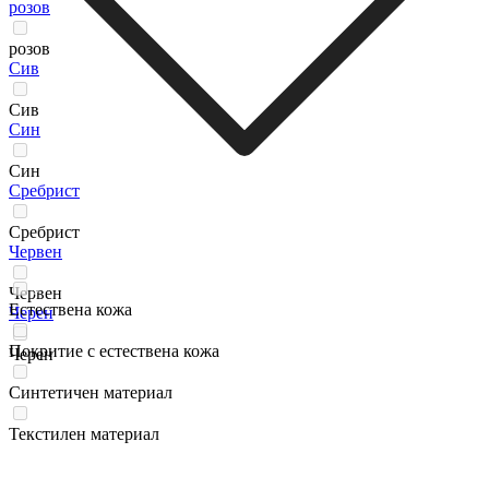
розов
розов
Сив
Сив
Син
Син
Сребрист
Сребрист
Червен
Червен
Естествена кожа
Черен
Покритие с естествена кожа
Черен
Синтетичен материал
Текстилен материал