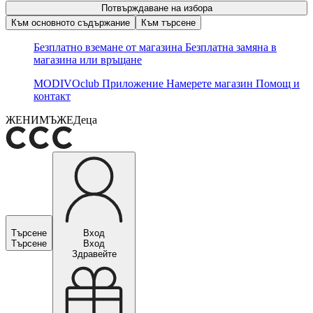
Потвърждаване на избора
Към основното съдържание
Към търсене
Безплатно вземане от магазина
Безплатна замяна в
магазина или връщане
MODIVOclub
Приложение
Намерете магазин
Помощ и
контакт
ЖЕНИ
МЪЖЕ
Деца
Търсене
Вход
Търсене
Вход
Здравейте