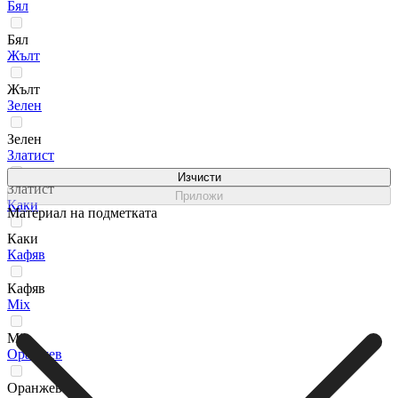
Бял
Бял
Жълт
Жълт
Зелен
Зелен
Златист
Изчисти
Златист
Приложи
Каки
Материал на подметката
Каки
Кафяв
Кафяв
Мix
Мix
Оранжев
Оранжев