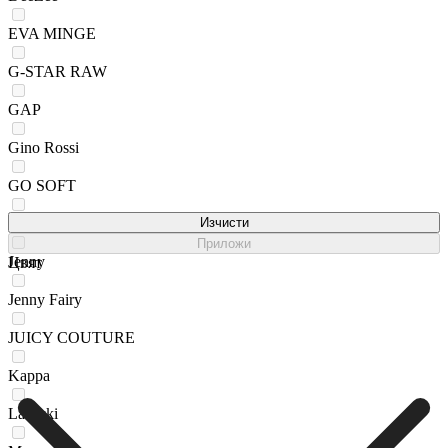
EVA MINGE
G-STAR RAW
GAP
Gino Rossi
GO SOFT
HUNTER
Изчисти
Приложи
Jenny
Цвят
Jenny Fairy
JUICY COUTURE
Kappa
Lasocki