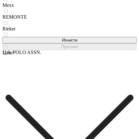
Mexx
REMONTE
Rieker
Sergio Bardi
Изчисти
Приложи
U.S. POLO ASSN.
Цвят