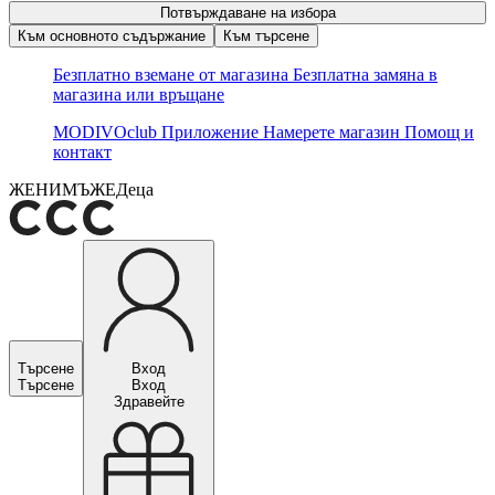
Потвърждаване на избора
Към основното съдържание
Към търсене
Безплатно вземане от магазина
Безплатна замяна в
магазина или връщане
MODIVOclub
Приложение
Намерете магазин
Помощ и
контакт
ЖЕНИ
МЪЖЕ
Деца
Търсене
Вход
Търсене
Вход
Здравейте