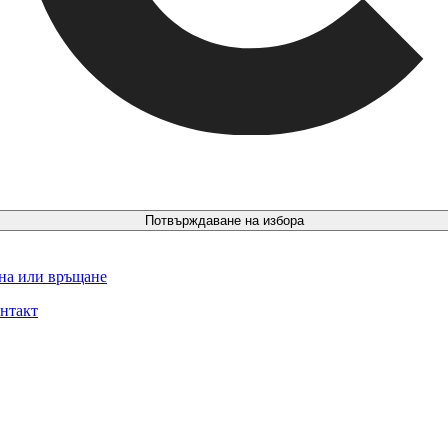
Потвърждаване на избора
ина или връщане
нтакт