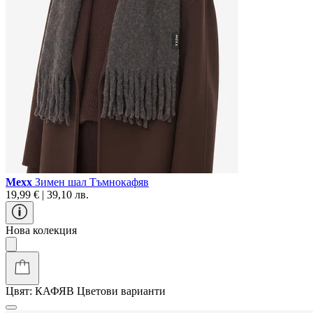
Mexx
Зимен шал Тъмнокафяв
19,99 € | 39,10 лв.
Нова колекция
Цвят:
КАФЯВ
Цветови варианти