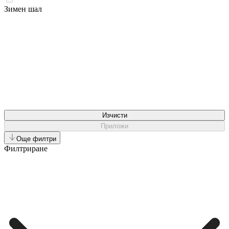
Зимен шал
Изчисти
Приложи
Още филтри
Филтриране