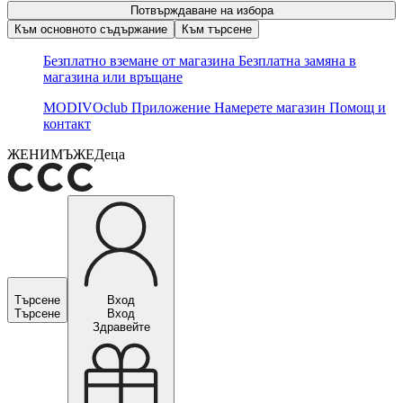
Потвърждаване на избора
Към основното съдържание
Към търсене
Безплатно вземане от магазина
Безплатна замяна в
магазина или връщане
MODIVOclub
Приложение
Намерете магазин
Помощ и
контакт
ЖЕНИ
МЪЖЕ
Деца
Търсене
Вход
Търсене
Вход
Здравейте