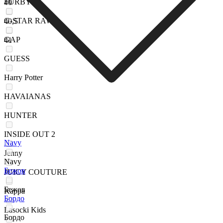
FURBY
40
G-STAR RAW
40,5
GAP
41
GUESS
Harry Potter
HAVAIANAS
HUNTER
INSIDE OUT 2
Navy
Jenny
Navy
Бежов
JUICY COUTURE
Бежов
Kappa
Бордо
Lasocki Kids
Бордо