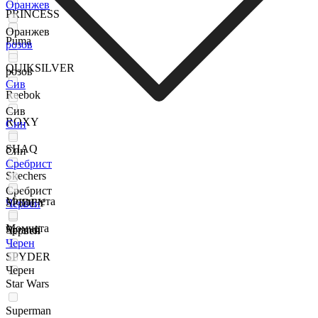
Оранжев
PRINCESS
Оранжев
Puma
розов
QUIKSILVER
розов
Сив
Reebok
Сив
ROXY
Син
SHAQ
Син
Сребрист
Skechers
Сребрист
Момичета
SPIDEY
Червен
Момчета
Sprandi
Червен
Черен
SPYDER
Черен
Star Wars
Superman