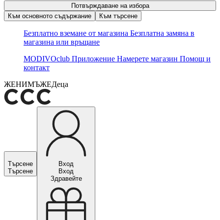
Потвърждаване на избора
Към основното съдържание
Към търсене
Безплатно вземане от магазина
Безплатна замяна в
магазина или връщане
MODIVOclub
Приложение
Намерете магазин
Помощ и
контакт
ЖЕНИ
МЪЖЕ
Деца
Търсене
Вход
Търсене
Вход
Здравейте