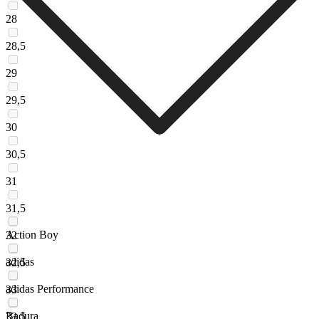
28
28,5
29
29,5
30
30,5
31
31,5
Action Boy
32
adidas
32,5
adidas Performance
33
Badura
33,5