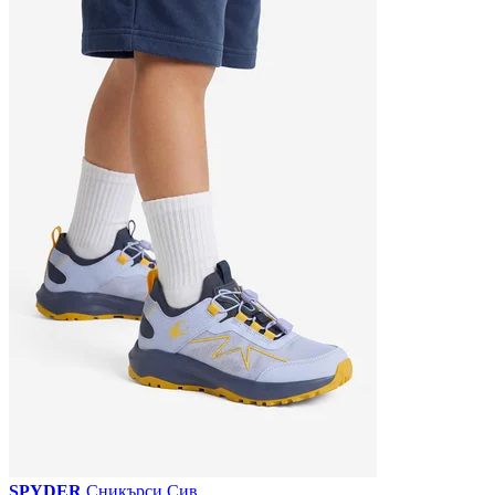
SPYDER
Сникърси Сив