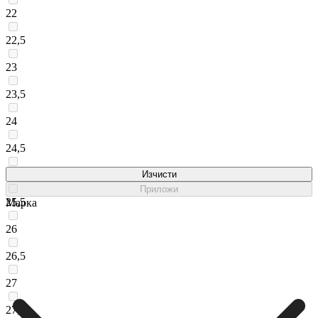
22
22,5
23
23,5
24
24,5
25
Изчисти
Приложи
25,5
Марка
26
26,5
27
27,5