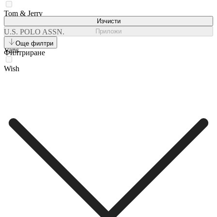
Tom & Jerry
Изчисти
U.S. POLO ASSN.
Приложи
Още филтри
Vans
Филтриране
Wish