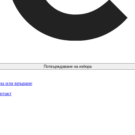
Потвърждаване на избора
ина или връщане
нтакт