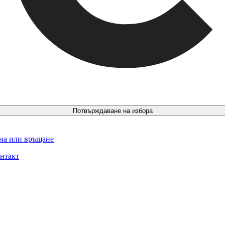
Потвърждаване на избора
ина или връщане
нтакт