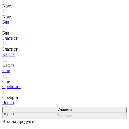
Navy
Navy
Бял
Бял
Златист
Златист
Кафяв
Кафяв
Сив
Сив
Сребрист
Сребрист
Черен
Изчисти
Черен
Приложи
Вид на продукта