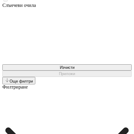
Слънчеви очила
Изчисти
Приложи
Още филтри
Филтриране