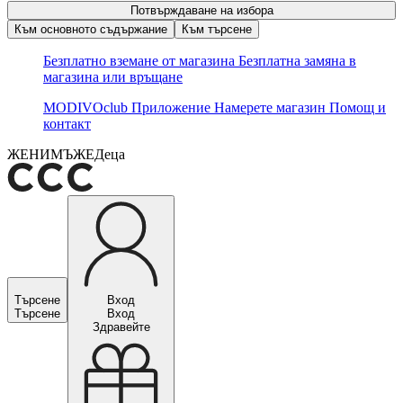
Потвърждаване на избора
Към основното съдържание
Към търсене
Безплатно вземане от магазина
Безплатна замяна в
магазина или връщане
MODIVOclub
Приложение
Намерете магазин
Помощ и
контакт
ЖЕНИ
МЪЖЕ
Деца
Търсене
Вход
Търсене
Вход
Здравейте