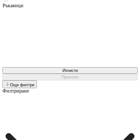
Ръкавици
Изчисти
Приложи
Още филтри
Филтриране