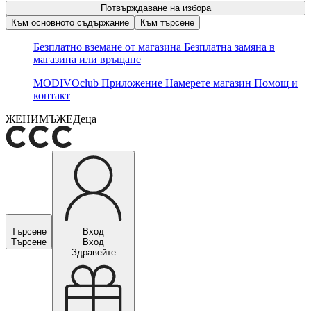
Потвърждаване на избора
Към основното съдържание
Към търсене
Безплатно вземане от магазина
Безплатна замяна в
магазина или връщане
MODIVOclub
Приложение
Намерете магазин
Помощ и
контакт
ЖЕНИ
МЪЖЕ
Деца
Търсене
Вход
Търсене
Вход
Здравейте