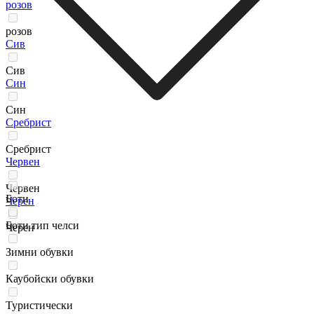
розов
розов
Сив
Сив
Син
Син
Сребрист
Сребрист
Червен
Червен
Боти
Черен
Боти тип челси
Черен
Зимни обувки
Каубойски обувки
Туристически