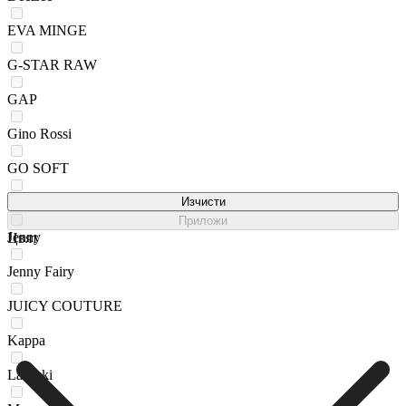
EVA MINGE
G-STAR RAW
GAP
Gino Rossi
GO SOFT
HUNTER
Изчисти
Приложи
Jenny
Цвят
Jenny Fairy
JUICY COUTURE
Kappa
Lasocki