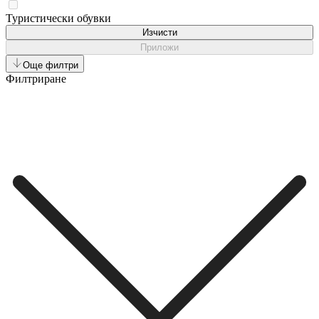
Туристически oбувки
Изчисти
Приложи
Още филтри
Филтриране