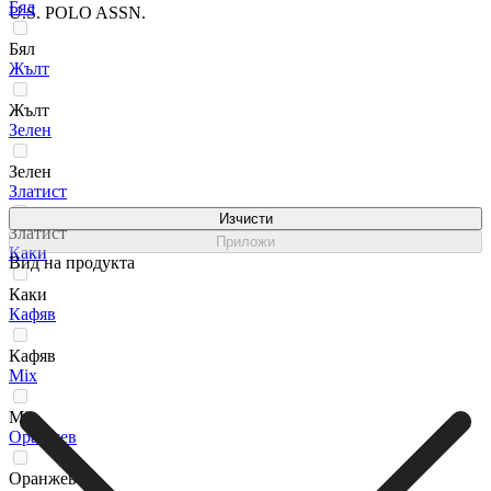
Бял
U.S. POLO ASSN.
Бял
Жълт
Жълт
Зелен
Зелен
Златист
Изчисти
Златист
Приложи
Каки
Вид на продукта
Каки
Кафяв
Кафяв
Мix
Мix
Оранжев
Оранжев