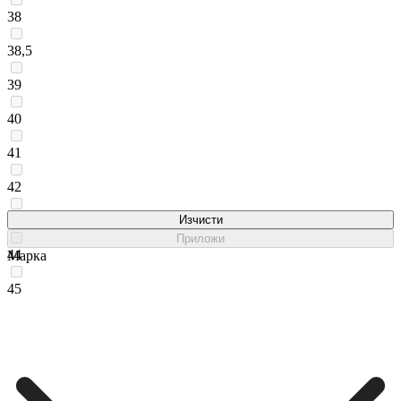
38
38,5
39
40
41
42
43
Изчисти
Приложи
44
Марка
45