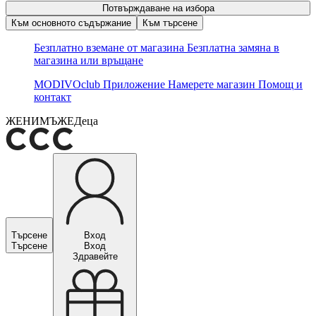
Потвърждаване на избора
Към основното съдържание
Към търсене
Безплатно вземане от магазина
Безплатна замяна в
магазина или връщане
MODIVOclub
Приложение
Намерете магазин
Помощ и
контакт
ЖЕНИ
МЪЖЕ
Деца
Търсене
Вход
Търсене
Вход
Здравейте