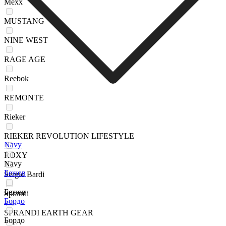
Mexx
MUSTANG
NINE WEST
RAGE AGE
Reebok
REMONTE
Rieker
RIEKER REVOLUTION LIFESTYLE
Navy
ROXY
Navy
Бежов
Sergio Bardi
Бежов
Sprandi
Бордо
SPRANDI EARTH GEAR
Бордо