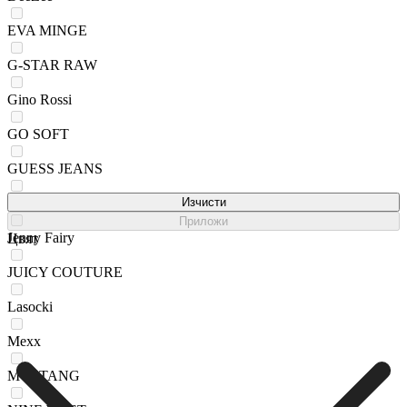
EVA MINGE
G-STAR RAW
Gino Rossi
GO SOFT
GUESS JEANS
Jenny
Изчисти
Приложи
Jenny Fairy
Цвят
JUICY COUTURE
Lasocki
Mexx
MUSTANG