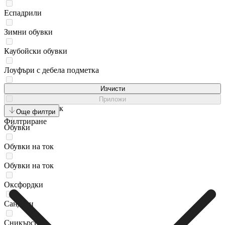
Еспадрили
Зимни обувки
Каубойски обувки
Лоуфъри с дебела подметка
Мокасини
Изчисти
Приложи
Мокасини на ток
Още филтри
Филтриране
Обувки
Обувки на ток
Обувки на ток
Оксфордки
Сандали
Сникърси