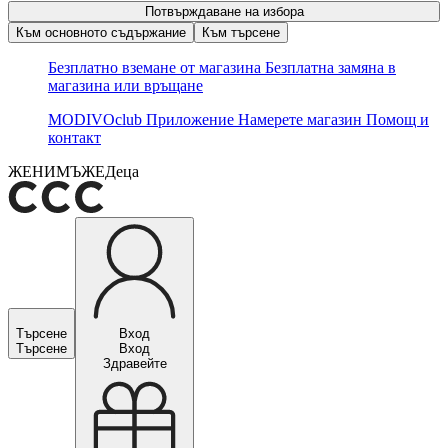
Потвърждаване на избора
Към основното съдържание
Към търсене
Безплатно вземане от магазина
Безплатна замяна в
магазина или връщане
MODIVOclub
Приложение
Намерете магазин
Помощ и
контакт
ЖЕНИ
МЪЖЕ
Деца
Търсене
Вход
Търсене
Вход
Здравейте