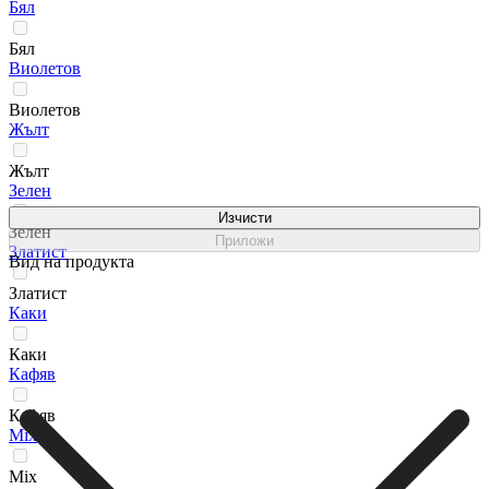
Бял
Бял
Виолетов
Виолетов
Жълт
Жълт
Зелен
Изчисти
Зелен
Приложи
Златист
Вид на продукта
Златист
Каки
Каки
Кафяв
Кафяв
Мix
Мix