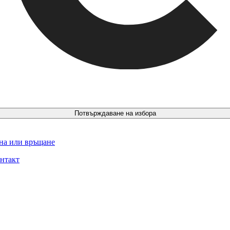
Потвърждаване на избора
ина или връщане
нтакт