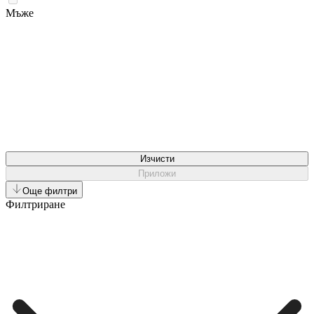
Мъже
Изчисти
Приложи
Още филтри
Филтриране