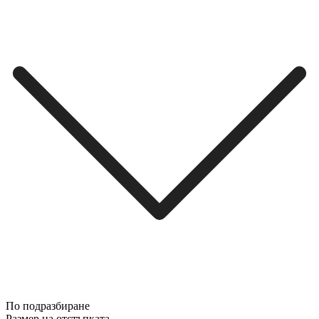
По подразбиране
Размер на отстъпката