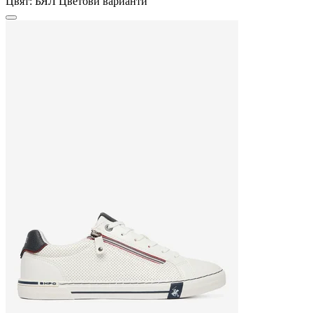
Цвят:
БЯЛ
Цветови варианти