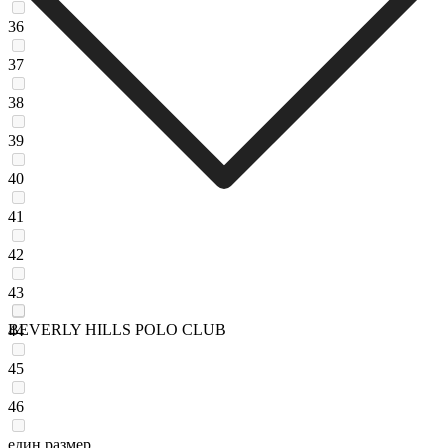
36
37
38
39
40
41
42
43
BEVERLY HILLS POLO CLUB
44
45
46
един размер