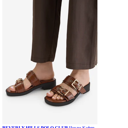
BEVERLY HILLS POLO CLUB
Чехли Кафяв