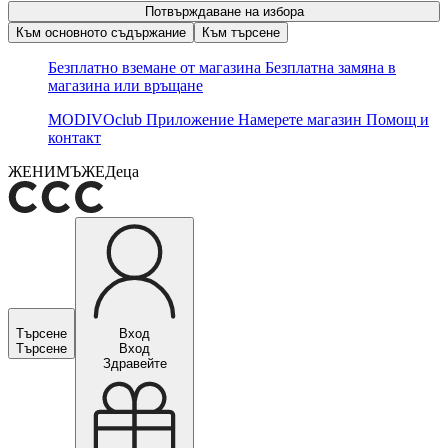
Потвърждаване на избора
Към основното съдържание
Към търсене
Безплатно вземане от магазина
Безплатна замяна в
магазина или връщане
MODIVOclub
Приложение
Намерете магазин
Помощ и
контакт
ЖЕНИ
МЪЖЕ
Деца
Търсене
Вход
Търсене
Вход
Здравейте