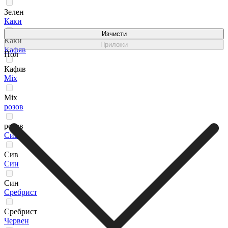
Зелен
Каки
Изчисти
Каки
Приложи
Кафяв
Пол
Кафяв
Мix
Мix
розов
розов
Сив
Сив
Син
Син
Сребрист
Сребрист
Червен