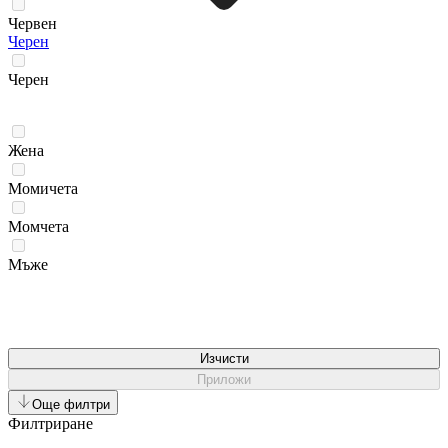
Червен
Черен
Черен
Жена
Момичета
Момчета
Мъже
Изчисти
Приложи
Още филтри
Филтриране