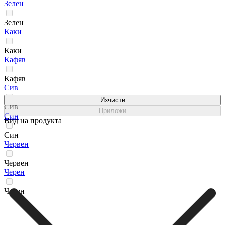
Зелен
Зелен
Каки
Каки
Кафяв
Кафяв
Сив
Изчисти
Сив
Приложи
Син
Вид на продукта
Син
Червен
Червен
Черен
Черен