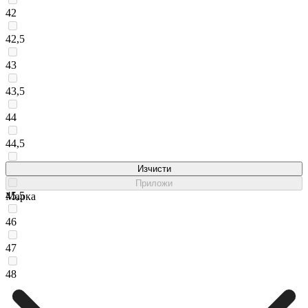
42
42,5
43
43,5
44
44,5
45
Изчисти
Приложи
45,5
Марка
46
47
48