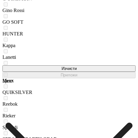
Gino Rossi
GO SOFT
HUNTER
Kappa
Lanetti
Lasocki
Изчисти
Приложи
Mexx
Цвят
QUIKSILVER
Reebok
Rieker
Sprandi