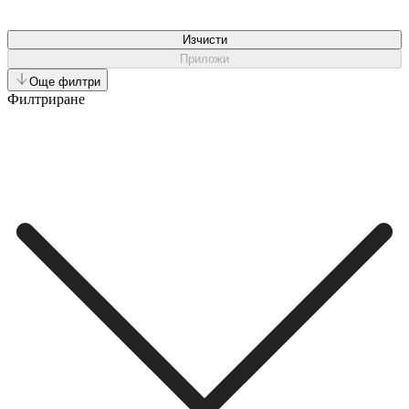
Изчисти
Приложи
Още филтри
Филтриране