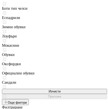
Боти тип челси
Еспадрили
Зимни обувки
Лоуфъри
Мокасини
Обувки
Оксфордки
Официални обувки
Сандали
Сникърси
Изчисти
Приложи
Чехли
Още филтри
Филтриране