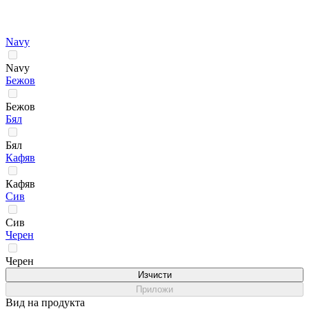
Navy
Navy
Бежов
Бежов
Бял
Бял
Кафяв
Кафяв
Сив
Сив
Черен
Черен
Изчисти
Приложи
Вид на продукта