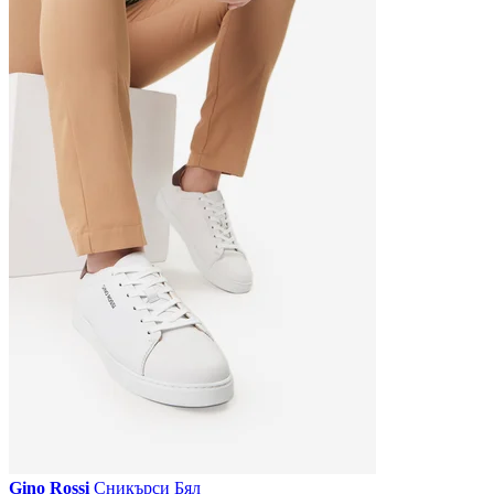
Gino Rossi
Сникърси Бял