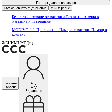
Потвърждаване на избора
Към основното съдържание
Към търсене
Безплатно вземане от магазина
Безплатна замяна в
магазина или връщане
MODIVOclub
Приложение
Намерете магазин
Помощ и
контакт
ЖЕНИ
МЪЖЕ
Деца
Търсене
Вход
Търсене
Вход
Здравейте