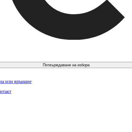
Потвърждаване на избора
ина или връщане
нтакт