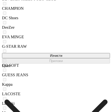
CHAMPION
DC Shoes
DeeZee
EVA MINGE
G-STAR RAW
Gino Rossi
Изчисти
Приложи
GO SOFT
Цвят
GUESS JEANS
Kappa
LACOSTE
Lasocki