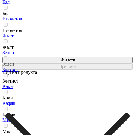
Бял
Бял
Виолетов
Виолетов
Жълт
Жълт
Зелен
Изчисти
Зелен
Приложи
Златист
Вид на продукта
Златист
Каки
Каки
Кафяв
Кафяв
Мix
Мix