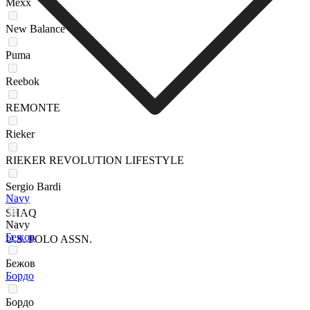
Mexx
New Balance
Puma
Reebok
REMONTE
Rieker
RIEKER REVOLUTION LIFESTYLE
Sergio Bardi
Navy
SHAQ
Navy
Бежов
U.S. POLO ASSN.
Бежов
Бордо
Бордо