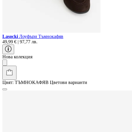
Lasocki
Лоуфъри Тъмнокафяв
49,99 € | 97,77 лв.
Нова колекция
Цвят:
ТЪМНОКАФЯВ
Цветови варианти