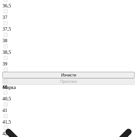
36,5
37
37,5
38
38,5
39
39,5
Изчисти
Приложи
40
Марка
40,5
41
41,5
42