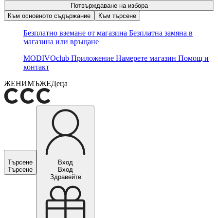
Потвърждаване на избора
Към основното съдържание
Към търсене
Безплатно вземане от магазина
Безплатна замяна в
магазина или връщане
MODIVOclub
Приложение
Намерете магазин
Помощ и
контакт
ЖЕНИ
МЪЖЕ
Деца
Търсене
Вход
Търсене
Вход
Здравейте