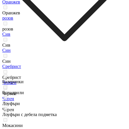
Оранжев
Оранжев
розов
розов
Сив
Сив
Син
Син
Сребрист
Сребрист
Балеринки
Червен
Еспадрили
Червен
Черен
Лоуфъри
Черен
Лоуфъри с дебела подметка
Мокасини