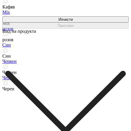
Кафяв
Мix
Изчисти
Мix
Приложи
розов
Вид на продукта
розов
Син
Син
Червен
Червен
Черен
Черен