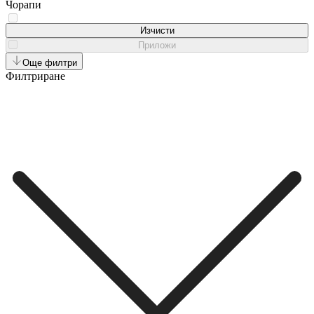
Чорапи
Шал - комин
Изчисти
Приложи
Шапка
Още филтри
Филтриране