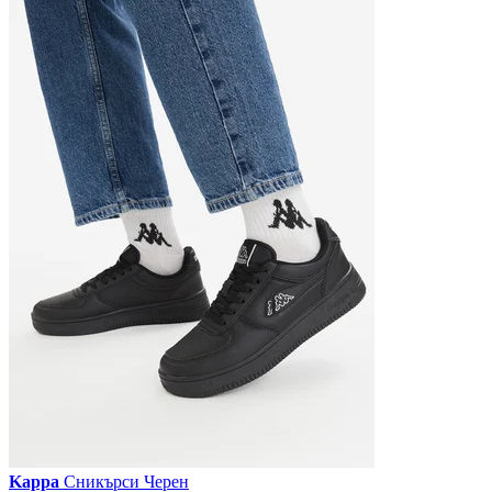
Kappa
Сникърси Черен