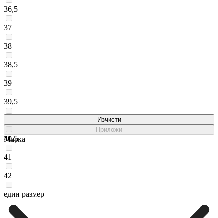
36,5
37
38
38,5
39
39,5
40
Изчисти
Приложи
40,5
Марка
41
42
един размер