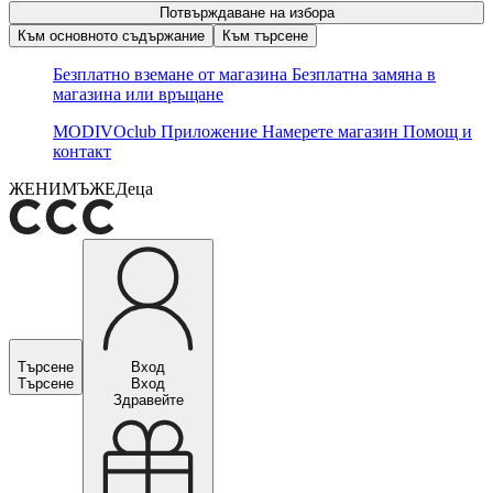
Потвърждаване на избора
Към основното съдържание
Към търсене
Безплатно вземане от магазина
Безплатна замяна в
магазина или връщане
MODIVOclub
Приложение
Намерете магазин
Помощ и
контакт
ЖЕНИ
МЪЖЕ
Деца
Търсене
Вход
Търсене
Вход
Здравейте