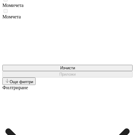
Момичета
Момчета
Изчисти
Приложи
Още филтри
Филтриране