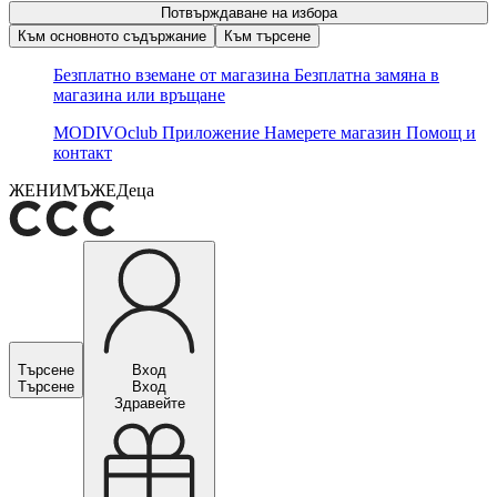
Потвърждаване на избора
Към основното съдържание
Към търсене
Безплатно вземане от магазина
Безплатна замяна в
магазина или връщане
MODIVOclub
Приложение
Намерете магазин
Помощ и
контакт
ЖЕНИ
МЪЖЕ
Деца
Търсене
Вход
Търсене
Вход
Здравейте