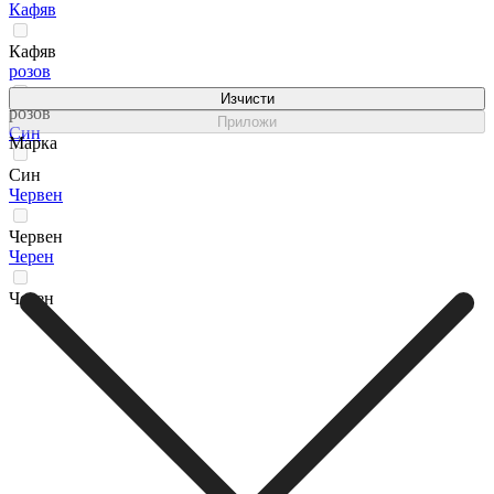
Кафяв
Кафяв
розов
Изчисти
розов
Приложи
Син
Марка
Син
Червен
Червен
Черен
Черен