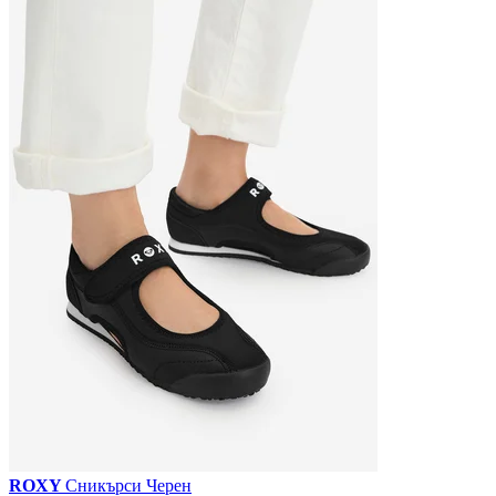
ROXY
Сникърси Черен