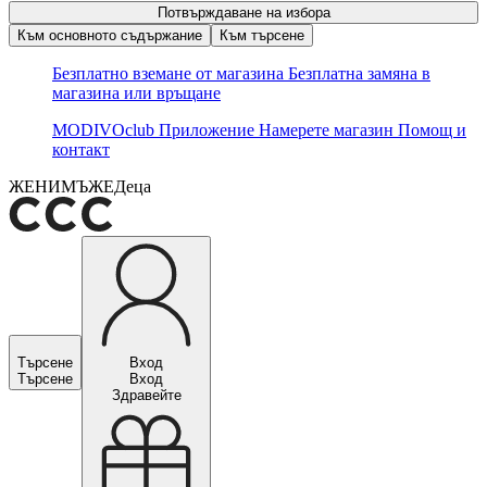
Потвърждаване на избора
Към основното съдържание
Към търсене
Безплатно вземане от магазина
Безплатна замяна в
магазина или връщане
MODIVOclub
Приложение
Намерете магазин
Помощ и
контакт
ЖЕНИ
МЪЖЕ
Деца
Търсене
Вход
Търсене
Вход
Здравейте