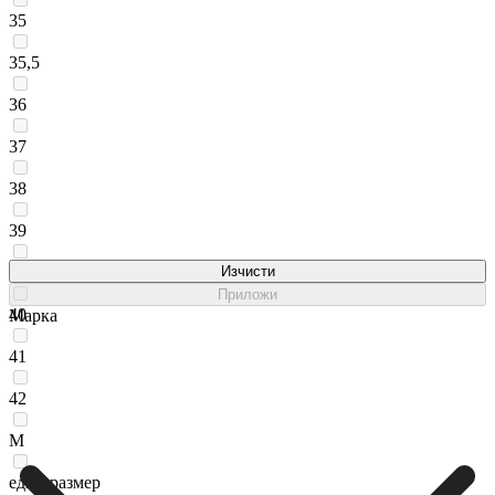
35
35,5
36
37
38
39
39,5
Изчисти
Приложи
40
Марка
41
42
M
един размер