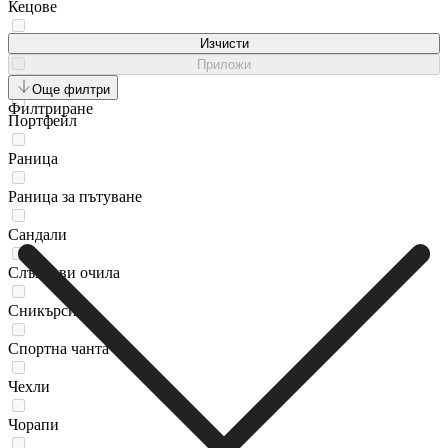
Кецове
Козметична чантичка
Изчисти
Приложи
Обувки
Още филтри
Филтриране
Портфейл
Раница
Раница за пътуване
Сандали
Слънчеви очила
Сникърси
Спортна чанта
Чехли
Чорапи