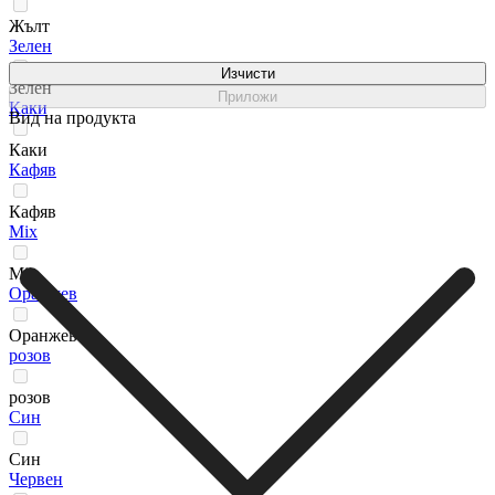
Жълт
Зелен
Изчисти
Зелен
Приложи
Каки
Вид на продукта
Каки
Кафяв
Кафяв
Мix
Мix
Оранжев
Оранжев
розов
розов
Син
Син
Червен