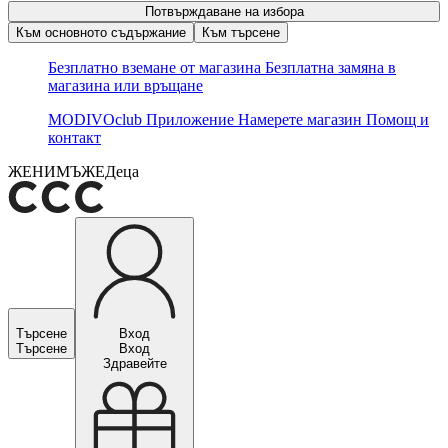
Потвърждаване на избора
Към основното съдържание
Към търсене
Безплатно вземане от магазина
Безплатна замяна в
магазина или връщане
MODIVOclub
Приложение
Намерете магазин
Помощ и
контакт
ЖЕНИ
МЪЖЕ
Деца
Търсене
Вход
Търсене
Вход
Здравейте