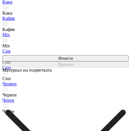
Каки
Каки
Кафяв
Кафяв
Мix
Мix
Сив
Изчисти
Сив
Приложи
Син
Материал на подметката
Син
Червен
Червен
Черен
Черен