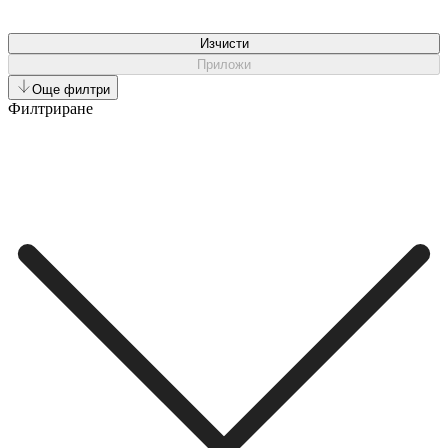
Изчисти
Приложи
Още филтри
Филтриране