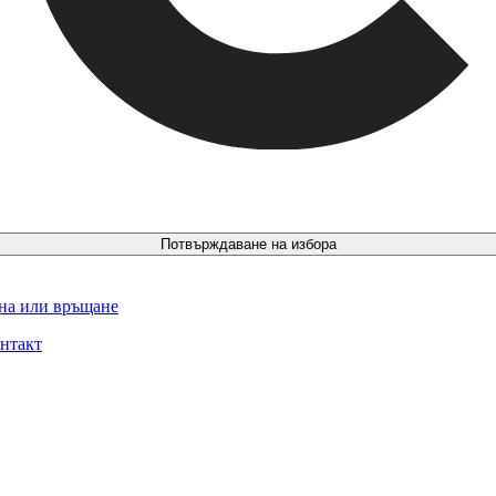
Потвърждаване на избора
ина или връщане
нтакт