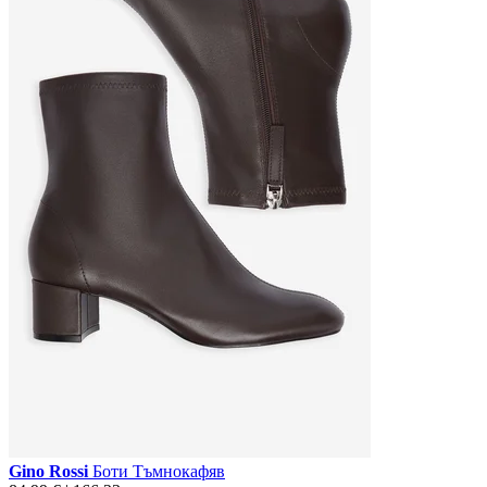
Gino Rossi
Боти Тъмнокафяв