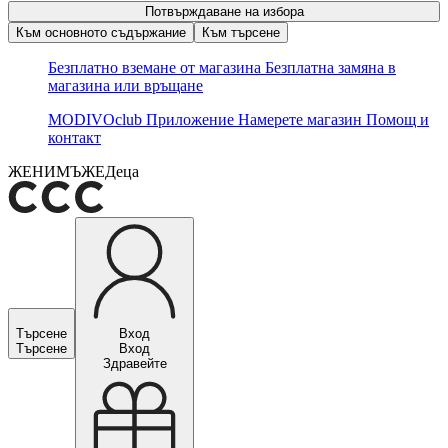
Потвърждаване на избора
Към основното съдържание
Към търсене
Безплатно вземане от магазина
Безплатна замяна в
магазина или връщане
MODIVOclub
Приложение
Намерете магазин
Помощ и
контакт
ЖЕНИ
МЪЖЕ
Деца
Търсене
Вход
Търсене
Вход
Здравейте