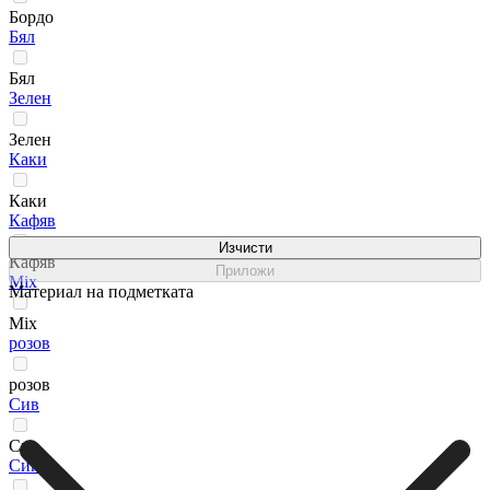
Бордо
Бял
Бял
Зелен
Зелен
Каки
Каки
Кафяв
Изчисти
Кафяв
Приложи
Мix
Материал на подметката
Мix
розов
розов
Сив
Сив
Син