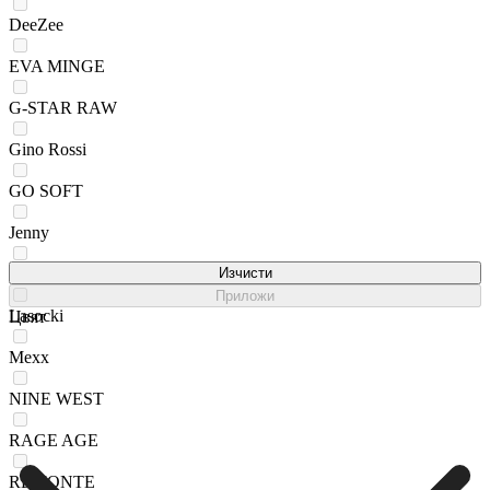
DeeZee
EVA MINGE
G-STAR RAW
Gino Rossi
GO SOFT
Jenny
JUICY COUTURE
Изчисти
Приложи
Lasocki
Цвят
Mexx
NINE WEST
RAGE AGE
REMONTE