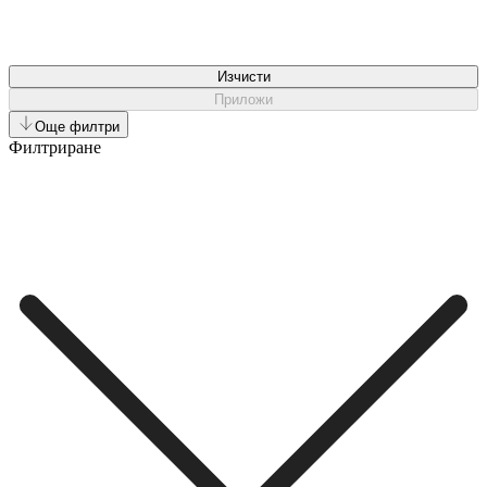
Изчисти
Приложи
Още филтри
Филтриране