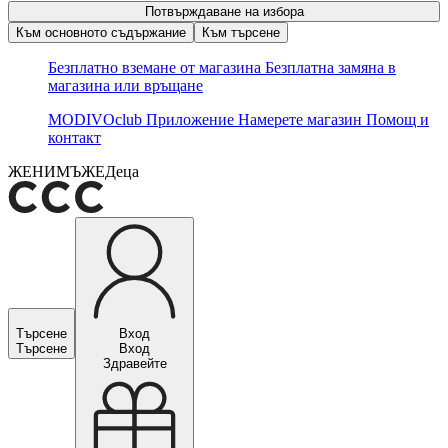
Потвърждаване на избора
Към основното съдържание
Към търсене
Безплатно вземане от магазина
Безплатна замяна в
магазина или връщане
MODIVOclub
Приложение
Намерете магазин
Помощ и
контакт
ЖЕНИ
МЪЖЕ
Деца
Търсене
Вход
Търсене
Вход
Здравейте