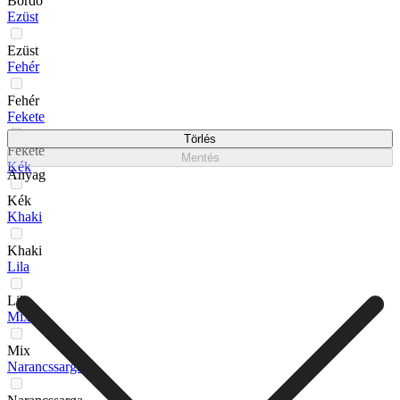
Bordo
Ezüst
Ezüst
Fehér
Fehér
Fekete
Törlés
Fekete
Mentés
Kék
Anyag
Kék
Khaki
Khaki
Lila
Lila
Mix
Mix
Narancssarga