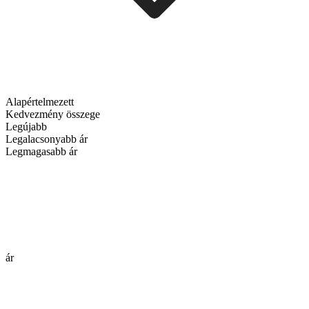
Alapértelmezett
Kedvezmény összege
Legújabb
Legalacsonyabb ár
Legmagasabb ár
ár