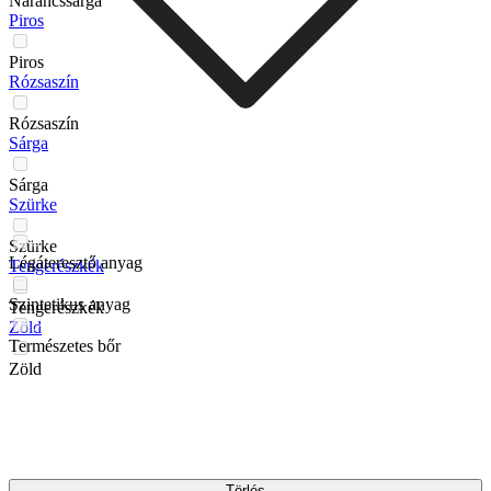
Narancssarga
Piros
Piros
Rózsaszín
Rózsaszín
Sárga
Sárga
Szürke
Szürke
Légáteresztő anyag
Tengerészkék
Szintetikus anyag
Tengerészkék
Zöld
Természetes bőr
Zöld
Törlés