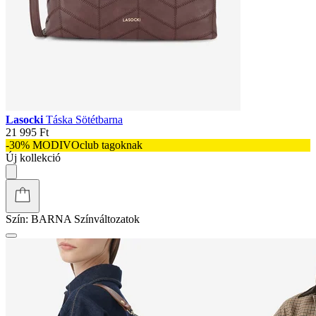
Lasocki
Táska Sötétbarna
21 995 Ft
-30% MODIVOclub tagoknak
Új kollekció
Szín:
BARNA
Színváltozatok