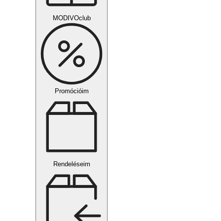
MODIVOclub
Promócióim
Rendeléseim