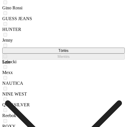
Gino Rossi
GUESS JEANS
HUNTER
Jenny
JUICY COUTURE
Törlés
Mentés
Lasocki
Szín
Mexx
NAUTICA
NINE WEST
QUIKSILVER
Reebok
ROXY