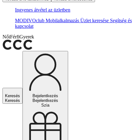
Ingyenes átvétel az üzletben
MODIVOclub
Mobilalkalmazás
Üzlet keresése
Segítség és
kapcsolat
Női
Férfi
Gyerek
Keresés
Bejelentkezés
Keresés
Bejelentkezés
Szia