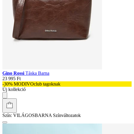
Gino Rossi
Táska Barna
23 995 Ft
-30% MODIVOclub tagoknak
Új kollekció
Szín:
VILÁGOSBARNA
Színváltozatok