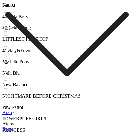
Kappa
39,5
Lasocki Kids
40
Lasocki Young
40,5
LITTLEST PET SHOP
41
Mickey&Friends
41,5
My little Pony
42
Nelli Blu
New Balance
NIGHTMARE BEFORE CHRISTMAS
Paw Patrol
Arany
POWERPUFF GIRLS
Arany
Barna
PRINCESS