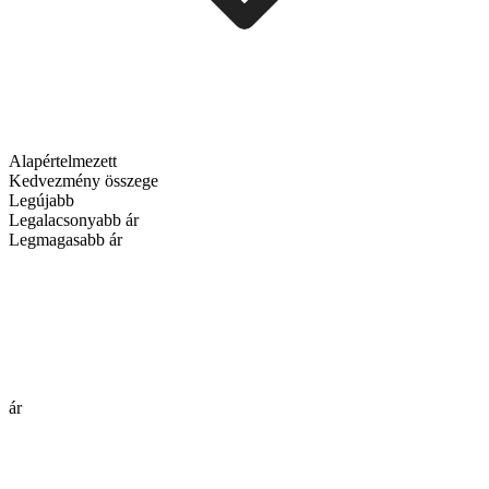
Alapértelmezett
Kedvezmény összege
Legújabb
Legalacsonyabb ár
Legmagasabb ár
ár