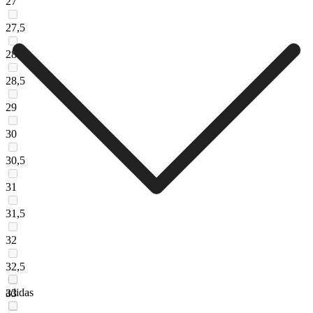
27
27,5
28
28,5
29
30
30,5
31
31,5
32
32,5
adidas
33