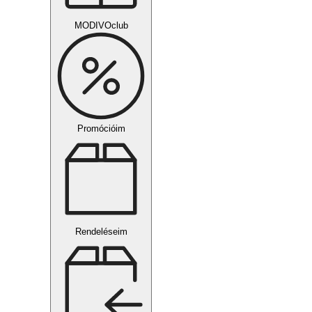
MODIVOclub
Promócióim
Rendeléseim