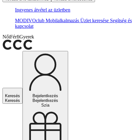
Ingyenes átvétel az üzletben
MODIVOclub
Mobilalkalmazás
Üzlet keresése
Segítség és
kapcsolat
Női
Férfi
Gyerek
Keresés
Bejelentkezés
Keresés
Bejelentkezés
Szia