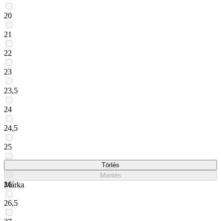
20
21
22
23
23,5
24
24,5
25
25,5
Törlés
Mentés
26
Márka
26,5