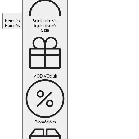
Keresés
Bejelentkezés
Keresés
Bejelentkezés
Szia
MODIVOclub
Promócióim