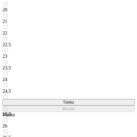
20
21
22
22,5
23
23,5
24
24,5
25
Törlés
Mentés
25,5
Márka
26