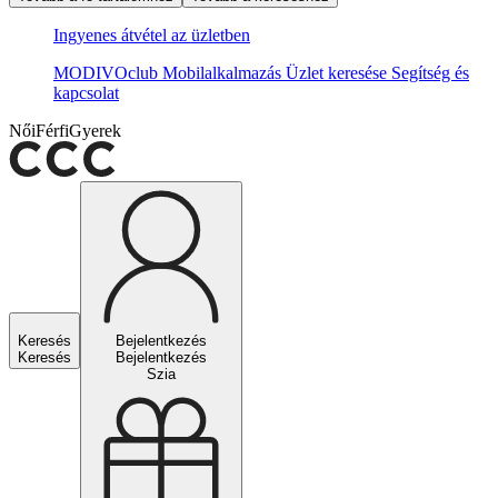
Ingyenes átvétel az üzletben
MODIVOclub
Mobilalkalmazás
Üzlet keresése
Segítség és
kapcsolat
Női
Férfi
Gyerek
Keresés
Bejelentkezés
Keresés
Bejelentkezés
Szia