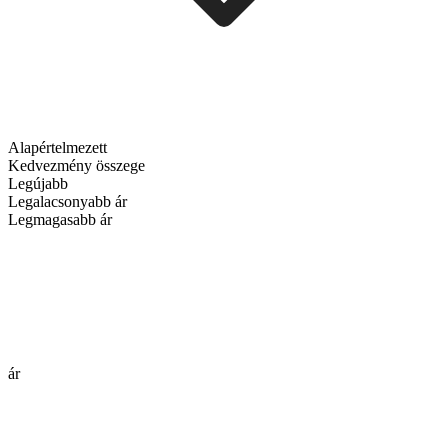
Alapértelmezett
Kedvezmény összege
Legújabb
Legalacsonyabb ár
Legmagasabb ár
ár