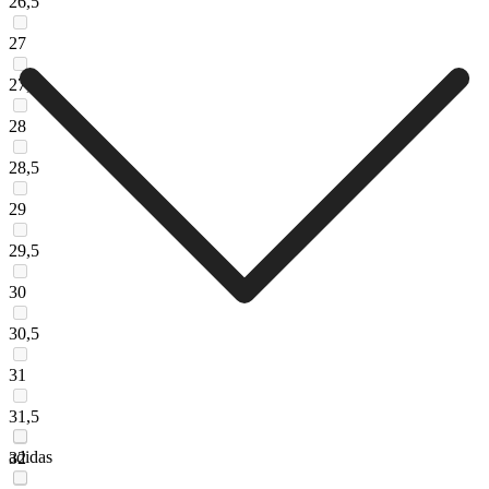
26,5
27
27,5
28
28,5
29
29,5
30
30,5
31
31,5
adidas
32