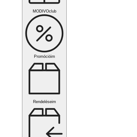
MODIVOclub
Promócióim
Rendeléseim