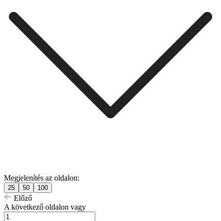
Megjelenítés az oldalon:
25
50
100
Előző
A következő oldalon vagy