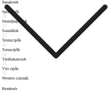
Sneakerek
Sportcipők
Strandpapucsok
Szandálok
Teniszcipők
Tornacipők
Túrábakancsok
Vízi cipők
Western csizmák
Rendezés