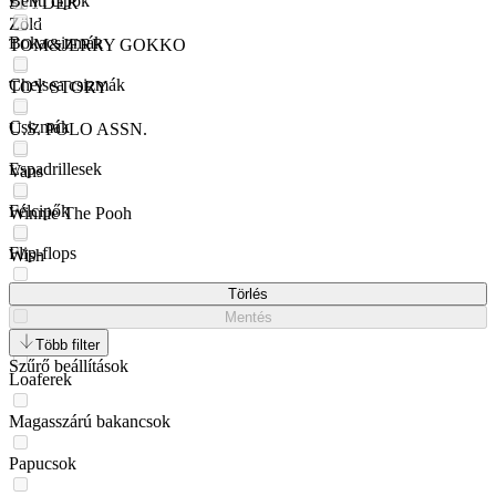
Benti cipők
SPYDER
Zöld
Bokacsizmák
TOM&JERRY GOKKO
Chelsea csizmák
TOY STORY
Csizmák
U.S. POLO ASSN.
Espadrillesek
Vans
Félcipők
Winnie The Pooh
Flip-flops
Wish
Gumicsizmák
Törlés
Mentés
Hótaposók
Több filter
Szűrő beállítások
Loaferek
Magasszárú bakancsok
Papucsok