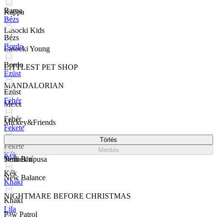
Barna
Kappa
Bézs
Lasocki Kids
Bézs
Bordo
Lasocki Young
Bordo
LITTLEST PET SHOP
Ezüst
MANDALORIAN
Ezüst
Fehér
Mexx
Fehér
Mickey&Friends
Fekete
Törlés
My little Pony
Fekete
Mentés
Kék
Nelli Blu
Termék típusa
Kék
New Balance
Khaki
NIGHTMARE BEFORE CHRISTMAS
Khaki
Lila
Paw Patrol