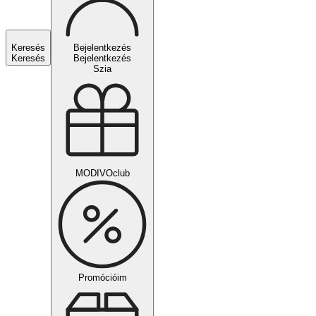
Keresés
Bejelentkezés
Keresés
Bejelentkezés
Szia
MODIVOclub
Promócióim