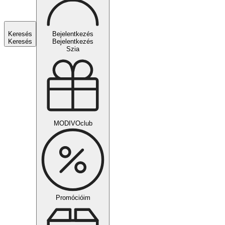
Keresés
Bejelentkezés
Keresés
Bejelentkezés
Szia
MODIVOclub
Promócióim