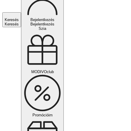
Keresés
Bejelentkezés
Keresés
Bejelentkezés
Szia
MODIVOclub
Promócióim