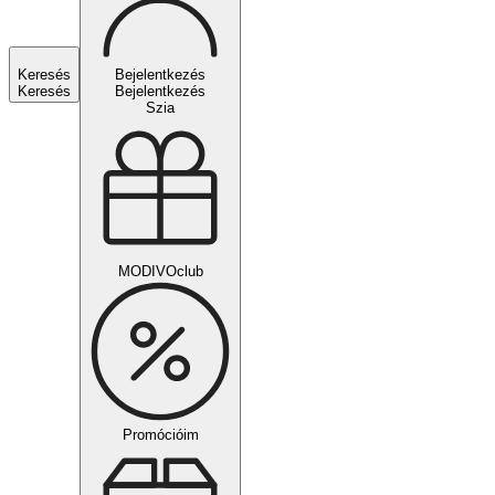
Keresés
Bejelentkezés
Keresés
Bejelentkezés
Szia
MODIVOclub
Promócióim