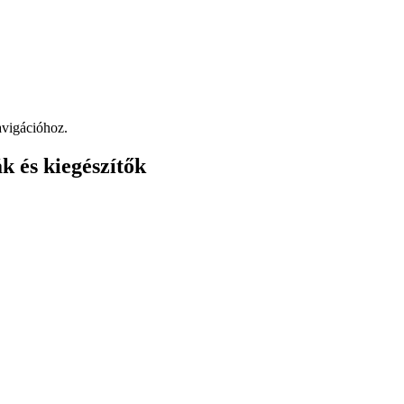
avigációhoz.
ák és kiegészítők