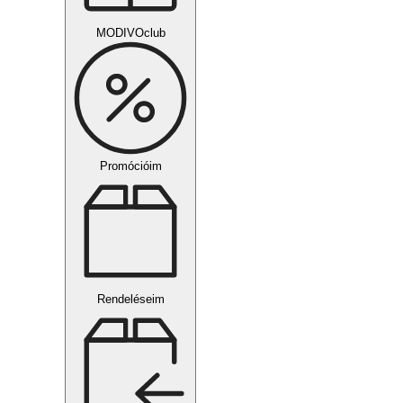
MODIVOclub
Promócióim
Rendeléseim