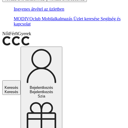
Ingyenes átvétel az üzletben
MODIVOclub
Mobilalkalmazás
Üzlet keresése
Segítség és
kapcsolat
Női
Férfi
Gyerek
Keresés
Bejelentkezés
Keresés
Bejelentkezés
Szia