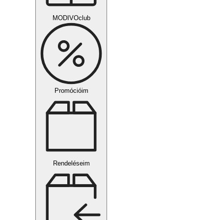
MODIVOclub
Promócióim
Rendeléseim