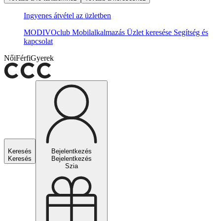
Ingyenes átvétel az üzletben
MODIVOclub
Mobilalkalmazás
Üzlet keresése
Segítség és
kapcsolat
Női
Férfi
Gyerek
Keresés
Bejelentkezés
Keresés
Bejelentkezés
Szia