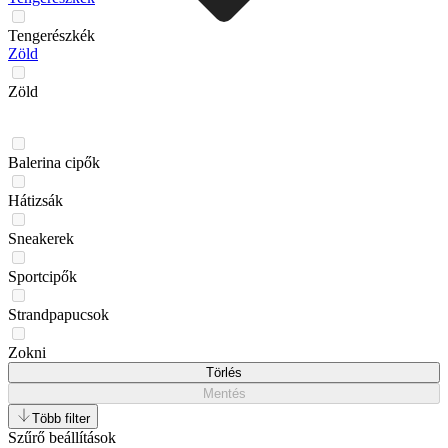
Tengerészkék
Zöld
Zöld
Balerina cipők
Hátizsák
Sneakerek
Sportcipők
Strandpapucsok
Zokni
Törlés
Mentés
Több filter
Szűrő beállítások