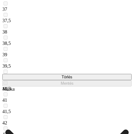
37
37,5
38
38,5
39
39,5
40
Törlés
Mentés
40,5
Márka
41
41,5
42