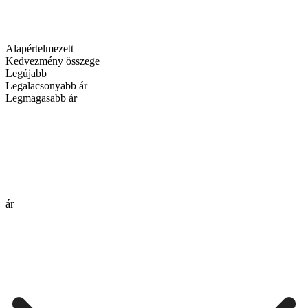
Alapértelmezett
Kedvezmény összege
Legújabb
Legalacsonyabb ár
Legmagasabb ár
ár