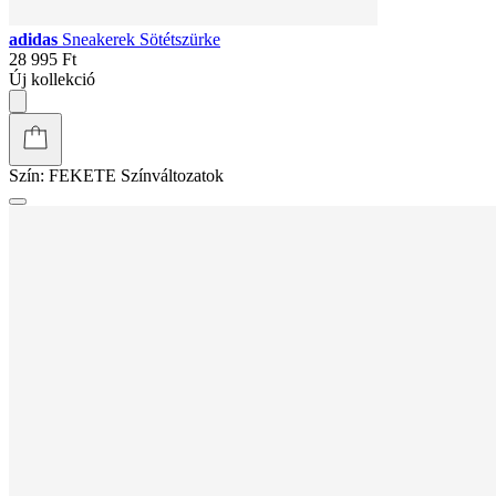
adidas
Sneakerek Sötétszürke
28 995 Ft
Új kollekció
Szín:
FEKETE
Színváltozatok