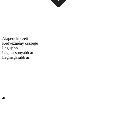
Alapértelmezett
Kedvezmény összege
Legújabb
Legalacsonyabb ár
Legmagasabb ár
ár