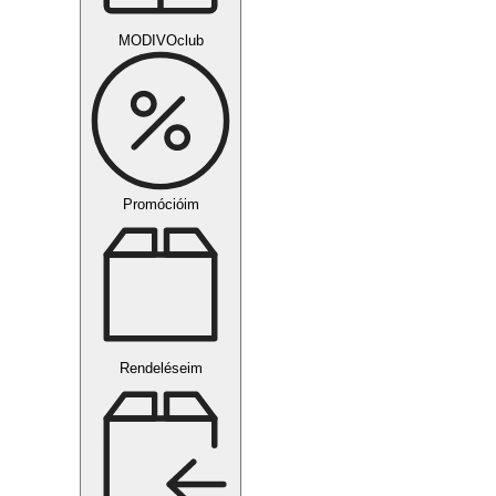
MODIVOclub
Promócióim
Rendeléseim