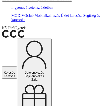
Ingyenes átvétel az üzletben
MODIVOclub
Mobilalkalmazás
Üzlet keresése
Segítség és
kapcsolat
Női
Férfi
Gyerek
Keresés
Bejelentkezés
Keresés
Bejelentkezés
Szia