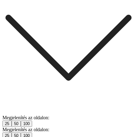
Megjelenítés az oldalon:
25
50
100
Megjelenítés az oldalon:
25
50
100