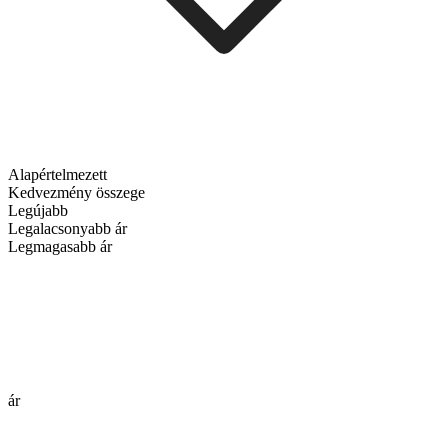
Alapértelmezett
Kedvezmény összege
Legújabb
Legalacsonyabb ár
Legmagasabb ár
ár