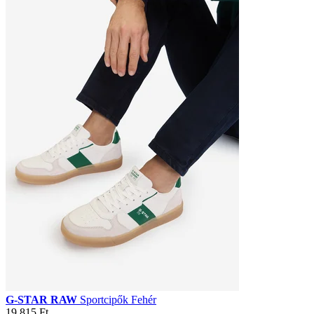
G-STAR RAW
Sportcipők Fehér
19 815 Ft