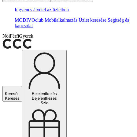
Ingyenes átvétel az üzletben
MODIVOclub
Mobilalkalmazás
Üzlet keresése
Segítség és
kapcsolat
Női
Férfi
Gyerek
Keresés
Bejelentkezés
Keresés
Bejelentkezés
Szia