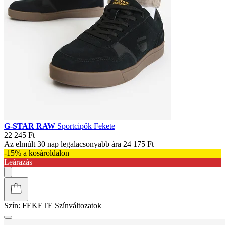
G-STAR RAW
Sportcipők Fekete
22 245 Ft
Az elmúlt 30 nap legalacsonyabb ára
24 175 Ft
-15% a kosároldalon
Leárazás
Szín:
FEKETE
Színváltozatok