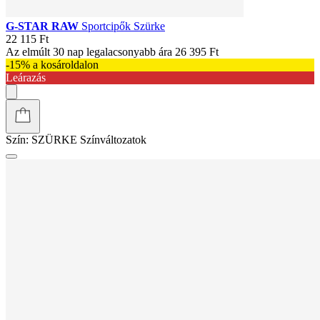
G-STAR RAW
Sportcipők Szürke
22 115 Ft
Az elmúlt 30 nap legalacsonyabb ára
26 395 Ft
-15% a kosároldalon
Leárazás
Szín:
SZÜRKE
Színváltozatok