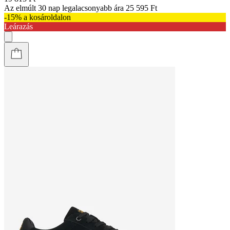
Az elmúlt 30 nap legalacsonyabb ára
25 595 Ft
-15% a kosároldalon
Leárazás