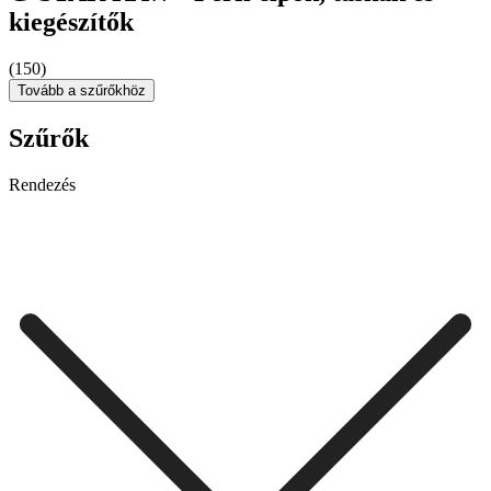
kiegészítők
(150)
Tovább a szűrőkhöz
Szűrők
Rendezés