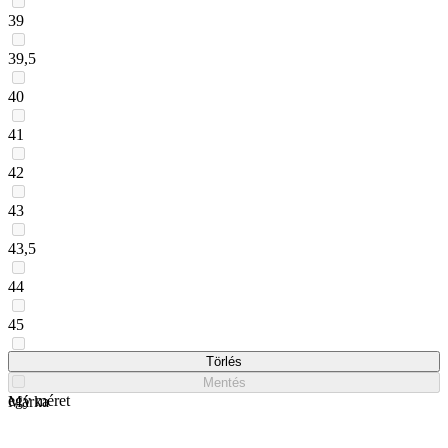
39
39,5
40
41
42
43
43,5
44
45
46
Törlés
Mentés
egy méret
Márka