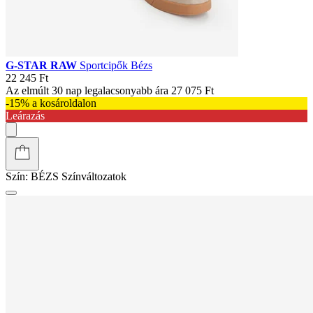
G-STAR RAW
Sportcipők Bézs
22 245 Ft
Az elmúlt 30 nap legalacsonyabb ára
27 075 Ft
-15% a kosároldalon
Leárazás
Szín:
BÉZS
Színváltozatok