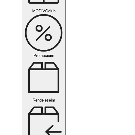
MODIVOclub
Promócióim
Rendeléseim