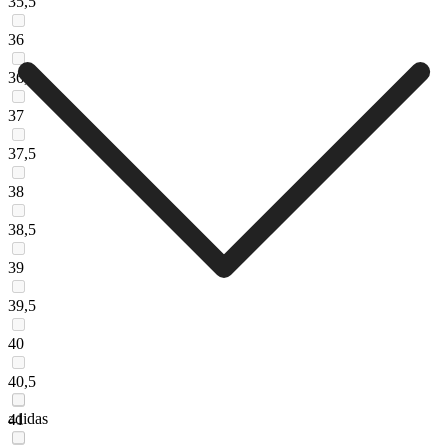
35,5
36
36,5
37
37,5
38
38,5
39
39,5
40
40,5
adidas
41