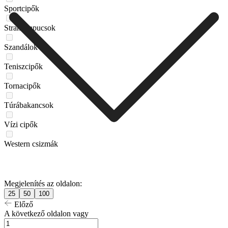
Sportcipők
Strandpapucsok
Szandálok
Teniszcipők
Tornacipők
Túrábakancsok
Vízi cipők
Western csizmák
Megjelenítés az oldalon:
25
50
100
Előző
A következő oldalon vagy