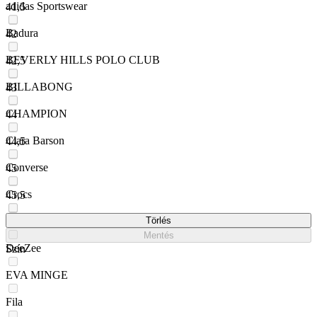
adidas Sportswear
41,5
Badura
42
BEVERLY HILLS POLO CLUB
42,5
BILLABONG
43
CHAMPION
44
Clara Barson
44,5
Converse
45
Crocs
45,5
DC Shoes
Törlés
47
Mentés
DeeZee
Szín
EVA MINGE
Fila