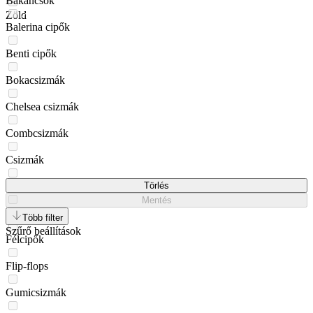
Bakancsok
Zöld
Balerina cipők
Benti cipők
Bokacsizmák
Chelsea csizmák
Combcsizmák
Csizmák
Derby cipők
Törlés
Mentés
Espadrillesek
Több filter
Szűrő beállítások
Félcipők
Flip-flops
Gumicsizmák