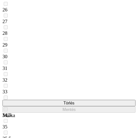
26
27
28
29
30
31
32
33
34
Törlés
Mentés
34,5
Márka
35