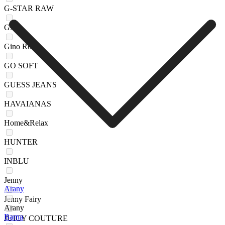
G-STAR RAW
GAP
Gino Rossi
GO SOFT
GUESS JEANS
HAVAIANAS
Home&Relax
HUNTER
INBLU
Jenny
Arany
Jenny Fairy
Arany
Barna
JUICY COUTURE