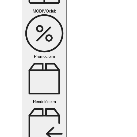
MODIVOclub
Promócióim
Rendeléseim