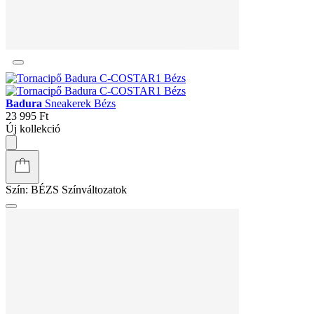
Badura
Sneakerek Bézs
23 995 Ft
Új kollekció
Szín:
BÉZS
Színváltozatok