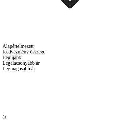
Alapértelmezett
Kedvezmény összege
Legújabb
Legalacsonyabb ár
Legmagasabb ár
ár