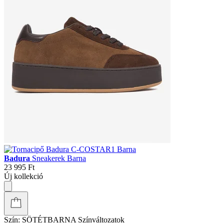
Badura
Sneakerek Barna
23 995 Ft
Új kollekció
Szín:
SÖTÉTBARNA
Színváltozatok