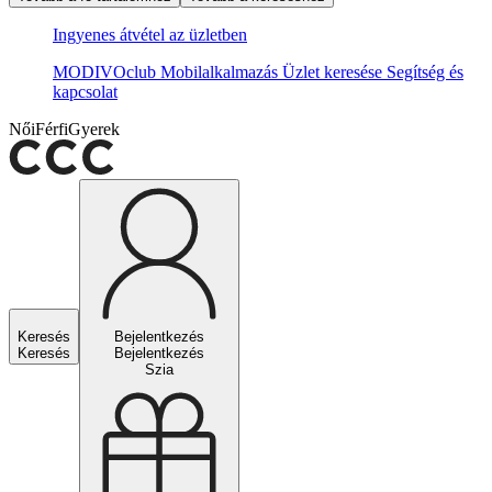
Ingyenes átvétel az üzletben
MODIVOclub
Mobilalkalmazás
Üzlet keresése
Segítség és
kapcsolat
Női
Férfi
Gyerek
Keresés
Bejelentkezés
Keresés
Bejelentkezés
Szia