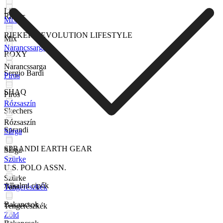
Lila
Rieker
Mix
RIEKER REVOLUTION LIFESTYLE
Mix
Narancssarga
ROXY
Narancssarga
Sergio Bardi
Piros
SHAQ
Piros
Rózsaszín
Skechers
Rózsaszín
Sprandi
Sárga
SPRANDI EARTH GEAR
Sárga
Szürke
U.S. POLO ASSN.
Szürke
Alkalmi cipők
Vans
Tengerészkék
Bakancsok
Tengerészkék
Zöld