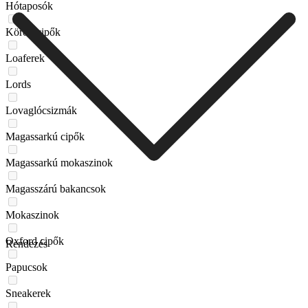
Hótaposók
Körömcipők
Loaferek
Lords
Lovaglócsizmák
Magassarkú cipők
Magassarkú mokaszinok
Magasszárú bakancsok
Mokaszinok
Oxford cipők
Rendezés
Papucsok
Sneakerek