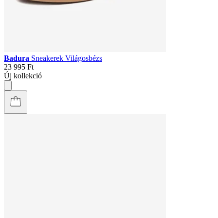
Badura
Sneakerek Világosbézs
23 995 Ft
Új kollekció