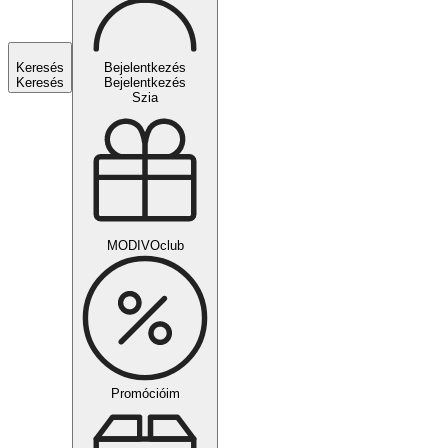
Keresés
Bejelentkezés
Keresés
Bejelentkezés
Szia
MODIVOclub
Promócióim