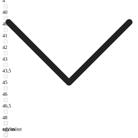
4
40
40,5
41
42
43
43,5
45
46
46,5
48
adidas
egy méret