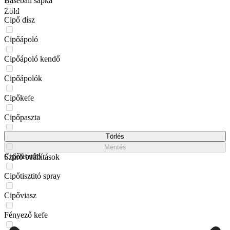
Baseball sapka
Zöld
Cipő dísz
Cipőápoló
Cipőápoló kendő
Cipőápolók
Cipőkefe
Cipőpaszta
Cipősampon
Törlés
Mentés
Cipőtisztító
Szűrő beállítások
Cipőtisztitó spray
Cipőviasz
Fényező kefe