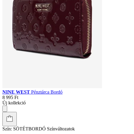
NINE WEST
Pénztárca Bordó
8 995 Ft
Új kollekció
Szín:
SÖTÉTBORDÓ
Színváltozatok