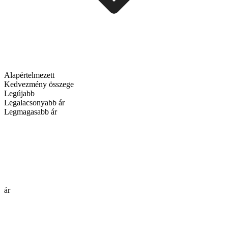
Alapértelmezett
Kedvezmény összege
Legújabb
Legalacsonyabb ár
Legmagasabb ár
ár