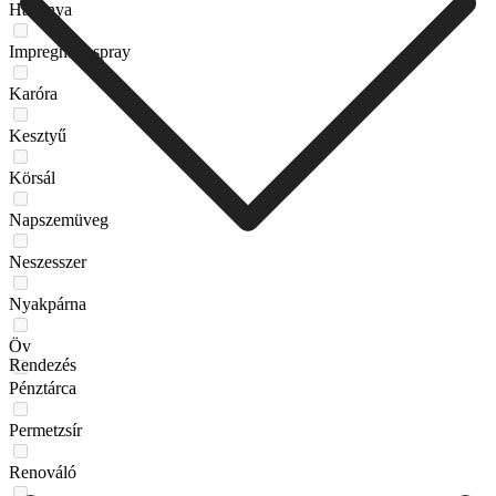
Harisnya
Impregnáló spray
Karóra
Kesztyű
Körsál
Napszemüveg
Neszesszer
Nyakpárna
Öv
Rendezés
Pénztárca
Permetzsír
Renováló