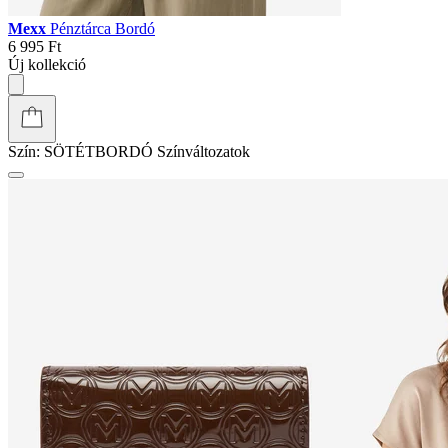
Mexx
Pénztárca Bordó
6 995 Ft
Új kollekció
Szín:
SÖTÉTBORDÓ
Színváltozatok