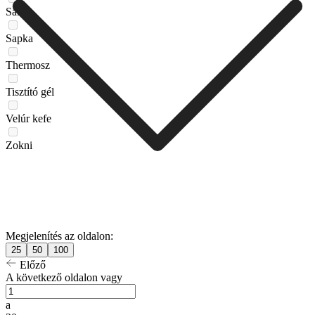
Sál
Sapka
Thermosz
Tisztító gél
Velúr kefe
Zokni
Megjelenítés az oldalon:
25
50
100
Előző
A következő oldalon vagy
a