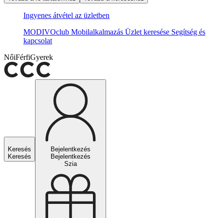
Ingyenes átvétel az üzletben
MODIVOclub
Mobilalkalmazás
Üzlet keresése
Segítség és
kapcsolat
Női
Férfi
Gyerek
Keresés
Bejelentkezés
Keresés
Bejelentkezés
Szia