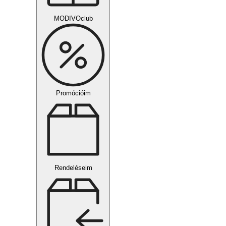
MODIVOclub
Promócióim
Rendeléseim