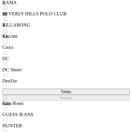
BAMA
L
BEVERLY HILLS POLO CLUB
M
BILLABONG
S
Coccine
XL
Crocs
DC
DC Shoes
DeeZee
Fila
Törlés
Mentés
Gino Rossi
Szín
GUESS JEANS
HUNTER