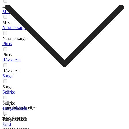
Lila
Mix
Mix
Narancssarga
Narancssarga
Piros
Piros
Rózsaszín
Rózsaszín
Sárga
Sárga
Szürke
Szürke
3 pár bugyi szettje
Tengerészkék
Ápoló spray
Tengerészkék
Zöld