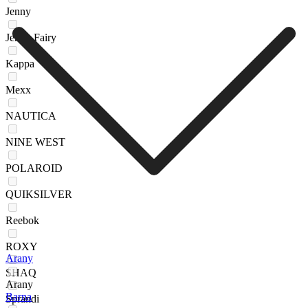
Jenny
Jenny Fairy
Kappa
Mexx
NAUTICA
NINE WEST
POLAROID
QUIKSILVER
Reebok
ROXY
Arany
SHAQ
Arany
Barna
Sprandi